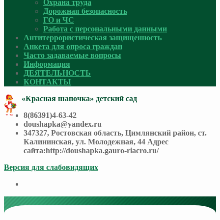
Охрана труда
Дорожная безопасность
ГО и ЧС
Работа с персональными данными
Антитеррористическая защищенность
Анкета для опроса граждан
Часто задаваемые вопросы
Информация
ДЕЯТЕЛЬНОСТЬ
КОНТАКТЫ
«Красная шапочка» детский сад
8(86391)4-63-42
doushapka@yandex.ru
347327, Ростовская область, Цимлянский район, ст.
Калининская, ул. Молодежная, 44 Адрес
сайта:http://doushapka.gauro-riacro.ru/
Версия для слабовидящих