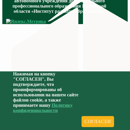
автономного учреждения дополнительного
профессионального образования Ростовской
области «Институт развития образования».
МИНИСТЕРСТВО ПРОСВЕЩЕНИЯ
Нажимая на кнопку
"СОГЛАСЕН", Вы
подтверждаете, что
проинформированы об
использовании на нашем сайте
файлов cookie, а также
принимаете нашу
Политику
конфиденциальности
Министерство науки и высшего образования Российс
СОГЛАСЕН