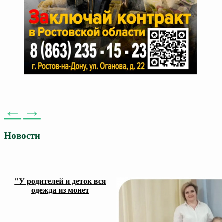
←
→
Новости
"У родителей и деток вся
одежда из монет