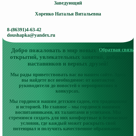
Заведующий
Хоренко Наталья Витальевна
8-(86391)4-63-42
doushapka@yandex.ru
Добро пожаловать в мир новых
Обратная связь
открытий, увлекательных занятий, добрых
наставников и верных друзей!
Мы рады приветствовать вас на нашем сайте. Здесь
вы найдете все необходимое: от контактов
руководителя до новостей о мероприятиях и
конкурсах.
Мы гордимся нашим детским садом, его традициями
и историей. Но главное – мы гордимся нашими
воспитанниками, их талантами и успехами. Мы
стремимся создать для них комфортные и безопасные
условия, где каждый может раскрыть свой
потенциал и получить качественное образование.