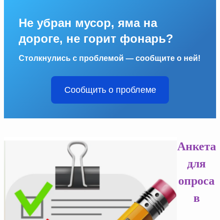
Не убран мусор, яма на
дороге, не горит фонарь?
Столкнулись с проблемой — сообщите о ней!
Сообщить о проблеме
Анкета
для
опроса
в